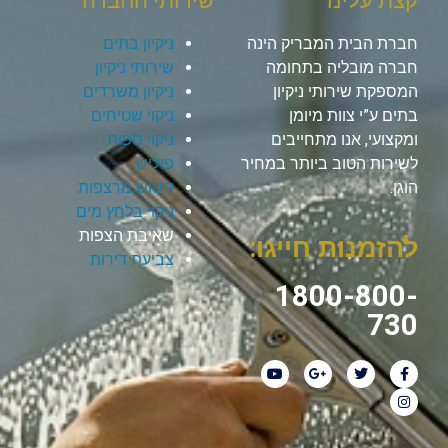
קצת עלינו
שירותי החברה
חברת הבית המבריק הינה
ניקיון בתים
חברה מובליה בתחומה
שירותי ניקיון
המספקת שירותי ניקיון
ניקיון משרדים
בתים ע”י צוות מיומן
ניקוי שטיחים
ומקצועי, אנו מתחייבים
ניקוי ספות
לשירות הטוב ביותר במחיר
פוליש
הוגן.
ליטוש מרצפות
ניקוי בלחץ מים
שאיבת הצפות
להזמנות חייגו:
צביעת דירות
1800-800-
730