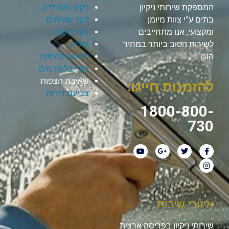
המספקת שירותי ניקיון
ניקיון משרדים
בתים ע”י צוות מיומן
ניקוי שטיחים
ומקצועי, אנו מתחייבים
ניקוי ספות
לשירות הטוב ביותר במחיר
פוליש
הוגן.
ליטוש מרצפות
ניקוי בלחץ מים
שאיבת הצפות
להזמנות חייגו:
צביעת דירות
1800-800-
730
איזורי שירות
שירותי ניקיון בפריסה ארצית