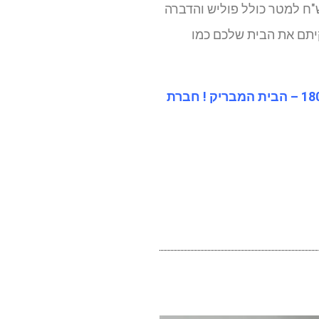
יר של 10 ש"ח למטר כולל פוליש והדברה
שניקיתם את הבית שלכם כמו
לקבלת הצעת מחיר חינם ללא כל התחייבות, נשמח ותצרו קשר 1800-800-730 – הבית המבריק ! חברת