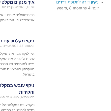
איך מנקים מקלטים
ניקיון דירה לחלופת דיירים
יוני 16, 2025
אין תגובות
לפני 4 years, 8 months
רבים שואלים אותנו – א
או שצריך ניקוי עמוק ומקצ
ניקוי מקלחון עם 
אוקטובר 13, 2022
אין תגו
איך לנקות נכון את המקלח
לנקות ולהבריק את המקלח
פנינו למומחים של חברת 
המקלחון באמצעות חומץ ו
בישראל.
ניקוי עובש במקל
והקירות
ספטמבר 6, 2022
אין תגוב
ניקוי עובש במקלחת על י
נסייע לכם לטפל במפגע ה