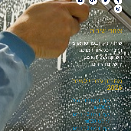
איזורי שירות
שירותי ניקיון בפריסה ארצית
רחבה, כל אזור המרכז,
השרון, השפלה, הצפון,
ירושלים והדרום.
מחירון עדכני לשנת
2026
ניקיון דירת חדר החל
מ-₪400
ניקיון דירת 2 חדרים
החל מ-₪800
ניקיון דירת 3 חדרים