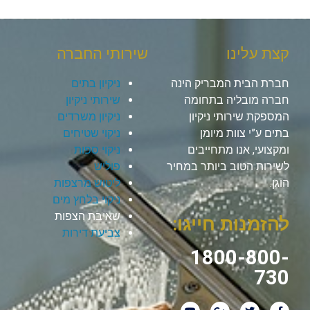
קצת עלינו
שירותי החברה
חברת הבית המבריק הינה
ניקיון בתים
חברה מובליה בתחומה
שירותי ניקיון
המספקת שירותי ניקיון
ניקיון משרדים
בתים ע”י צוות מיומן
ניקוי שטיחים
ומקצועי, אנו מתחייבים
ניקוי ספות
לשירות הטוב ביותר במחיר
פוליש
הוגן.
ליטוש מרצפות
ניקוי בלחץ מים
שאיבת הצפות
להזמנות חייגו:
צביעת דירות
1800-800-
730