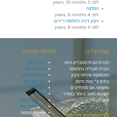
לפני 3 years, 10 months
המלצה
לפני 4 years, 8 months
ניקיון דירה לחלופת דיירים
לפני 4 years, 8 months
קצת עלינו
שירותי החברה
חברת הבית המבריק הינה
ניקיון בתים
חברה מובליה בתחומה
שירותי ניקיון
המספקת שירותי ניקיון
ניקיון משרדים
בתים ע”י צוות מיומן
ניקוי שטיחים
ומקצועי, אנו מתחייבים
ניקוי ספות
לשירות הטוב ביותר במחיר
פוליש
הוגן.
ליטוש מרצפות
ניקוי בלחץ מים
שאיבת הצפות
להזמנות חייגו: