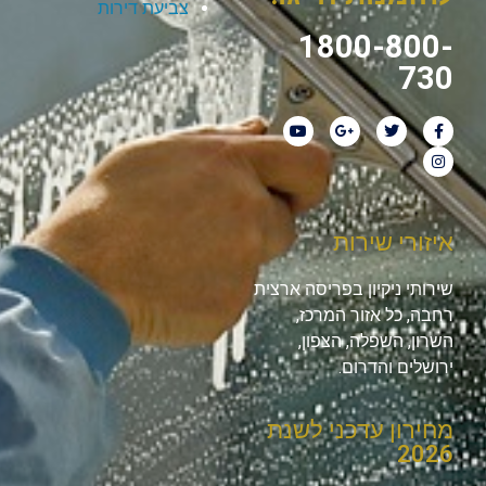
צביעת דירות
1800-800-
730
איזורי שירות
שירותי ניקיון בפריסה ארצית
רחבה, כל אזור המרכז,
השרון, השפלה, הצפון,
ירושלים והדרום.
מחירון עדכני לשנת
2026