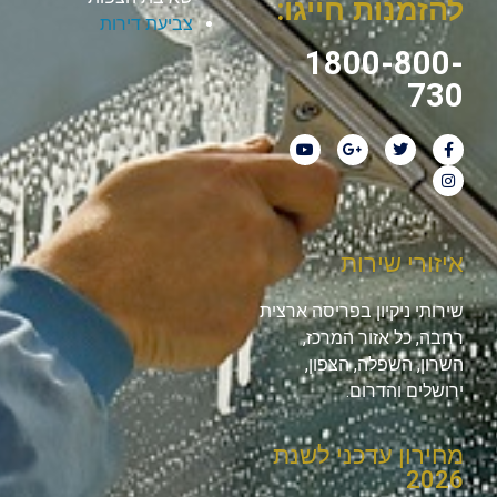
להזמנות חייגו:
צביעת דירות
1800-800-
730
איזורי שירות
שירותי ניקיון בפריסה ארצית
רחבה, כל אזור המרכז,
השרון, השפלה, הצפון,
ירושלים והדרום.
מחירון עדכני לשנת
2026