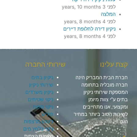
לפני 3 years, 10 months
המלצה
לפני 4 years, 8 months
ניקיון דירה לחלופת דיירים
לפני 4 years, 8 months
קצת עלינו
שירותי החברה
חברת הבית המבריק הינה
ניקיון בתים
חברה מובליה בתחומה
שירותי ניקיון
המספקת שירותי ניקיון
ניקיון משרדים
בתים ע”י צוות מיומן
ניקוי שטיחים
ומקצועי, אנו מתחייבים
ניקוי ספות
לשירות הטוב ביותר במחיר
פוליש
הוגן.
ליטוש מרצפות
ניקוי בלחץ מים
שאיבת הצפות