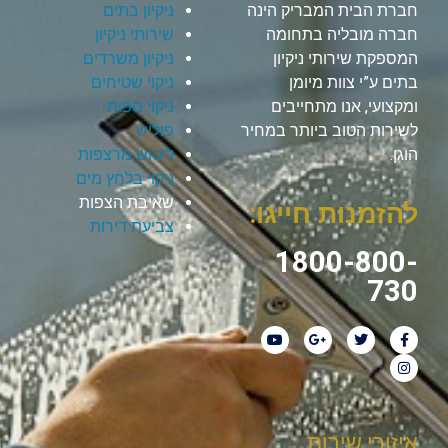
חברת הבית המבריק הינה
ניקיון בתים
חברה מובליה בתחומה
שירותי ניקיון
המספקת שירותי ניקיון
ניקיון משרדים
בתים ע”י צוות מיומן
ניקוי שטיחים
ומקצועי, אנו מתחייבים
ניקוי ספות
לשירות הטוב ביותר במחיר
פוליש
הוגן.
ליטוש מרצפות
ניקוי בלחץ מים
שאיבת הצפות
להזמנות חייגו:
צביעת דירות
1800-800-
730
איזורי שירות