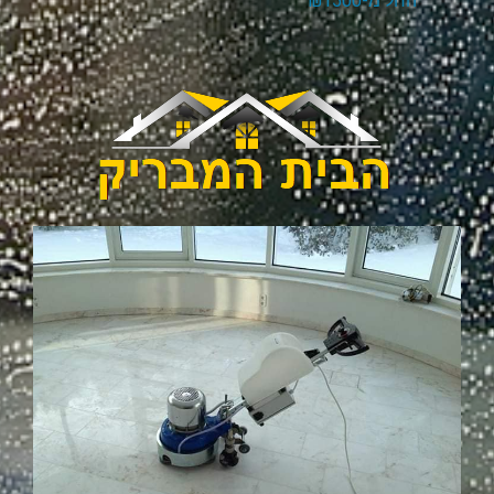
החל מ-₪1500