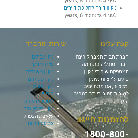
לפני 4 years, 8 months
ניקיון דירה לחלופת דיירים
לפני 4 years, 8 months
קצת עלינו
שירותי החברה
חברת הבית המבריק הינה
ניקיון בתים
חברה מובליה בתחומה
שירותי ניקיון
המספקת שירותי ניקיון
ניקיון משרדים
בתים ע”י צוות מיומן
ניקוי שטיחים
ומקצועי, אנו מתחייבים
ניקוי ספות
לשירות הטוב ביותר במחיר
פוליש
הוגן.
ליטוש מרצפות
ניקוי בלחץ מים
שאיבת הצפות
להזמנות חייגו:
צביעת דירות
1800-800-