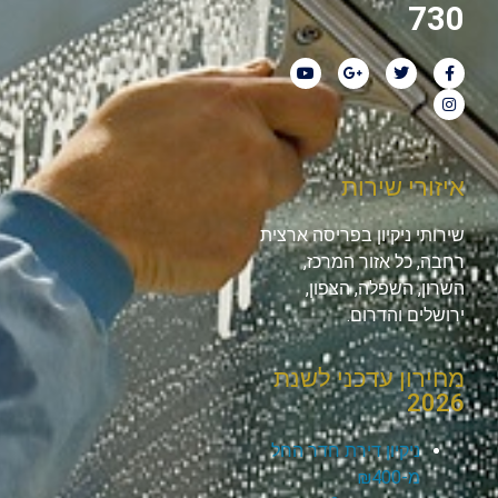
730
איזורי שירות
שירותי ניקיון בפריסה ארצית
רחבה, כל אזור המרכז,
השרון, השפלה, הצפון,
ירושלים והדרום.
מחירון עדכני לשנת
2026
ניקיון דירת חדר החל
מ-₪400