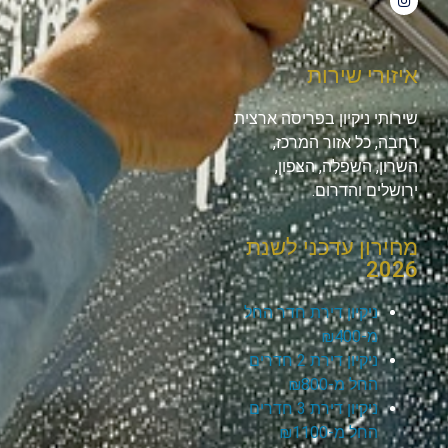
איזורי שירות
שירותי ניקיון בפריסה ארצית
רחבה, כל אזור המרכז,
השרון, השפלה, הצפון,
ירושלים והדרום.
מחירון עדכני לשנת
2026
ניקיון דירת חדר החל
מ-₪400
ניקיון דירת 2 חדרים
החל מ-₪800
ניקיון דירת 3 חדרים
החל מ-₪1100