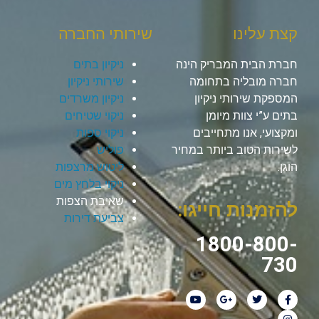
קצת עלינו
שירותי החברה
חברת הבית המבריק הינה
ניקיון בתים
חברה מובליה בתחומה
שירותי ניקיון
המספקת שירותי ניקיון
ניקיון משרדים
בתים ע”י צוות מיומן
ניקוי שטיחים
ומקצועי, אנו מתחייבים
ניקוי ספות
לשירות הטוב ביותר במחיר
פוליש
הוגן.
ליטוש מרצפות
ניקוי בלחץ מים
שאיבת הצפות
להזמנות חייגו:
צביעת דירות
1800-800-
730