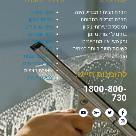
חברת הבית המבריק הינה
ניקיון בתים
חברה מובליה בתחומה
שירותי ניקיון
המספקת שירותי ניקיון
ניקיון משרדים
בתים ע”י צוות מיומן
ניקוי שטיחים
ומקצועי, אנו מתחייבים
ניקוי ספות
לשירות הטוב ביותר במחיר
פוליש
הוגן.
ליטוש מרצפות
ניקוי בלחץ מים
שאיבת הצפות
להזמנות חייגו:
צביעת דירות
1800-800-
730