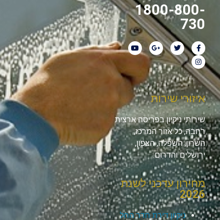
1800-800-
730
איזורי שירות
שירותי ניקיון בפריסה ארצית
רחבה, כל אזור המרכז,
השרון, השפלה, הצפון,
ירושלים והדרום.
מחירון עדכני לשנת
2026
ניקיון דירת חדר החל