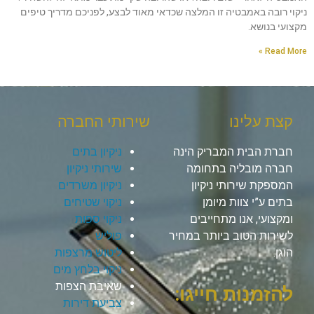
ניקוי רובה באמבטיה זו המלצה שכדאי מאוד לבצע, לפניכם מדריך טיפים
מקצועי בנושא.
Read More »
קצת עלינו
שירותי החברה
חברת הבית המבריק הינה
ניקיון בתים
חברה מובליה בתחומה
שירותי ניקיון
המספקת שירותי ניקיון
ניקיון משרדים
בתים ע”י צוות מיומן
ניקוי שטיחים
ומקצועי, אנו מתחייבים
ניקוי ספות
לשירות הטוב ביותר במחיר
פוליש
הוגן.
ליטוש מרצפות
ניקוי בלחץ מים
שאיבת הצפות
להזמנות חייגו:
צביעת דירות