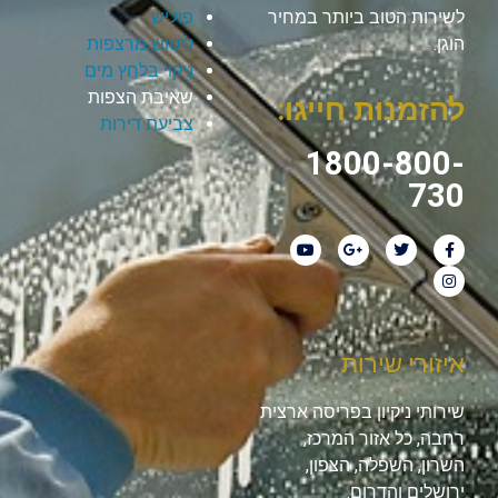
לשירות הטוב ביותר במחיר
פוליש
הוגן.
ליטוש מרצפות
ניקוי בלחץ מים
שאיבת הצפות
להזמנות חייגו:
צביעת דירות
1800-800-
730
איזורי שירות
שירותי ניקיון בפריסה ארצית
רחבה, כל אזור המרכז,
השרון, השפלה, הצפון,
ירושלים והדרום.