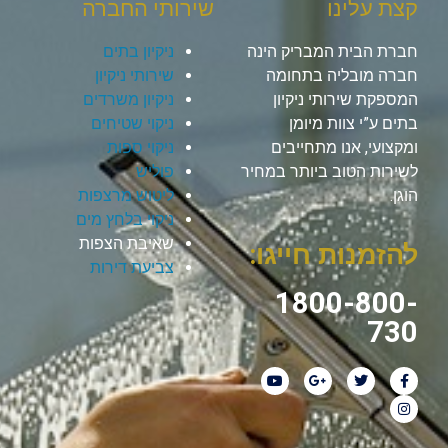
קצת עלינו
שירותי החברה
חברת הבית המבריק הינה
ניקיון בתים
חברה מובליה בתחומה
שירותי ניקיון
המספקת שירותי ניקיון
ניקיון משרדים
בתים ע”י צוות מיומן
ניקוי שטיחים
ומקצועי, אנו מתחייבים
ניקוי ספות
לשירות הטוב ביותר במחיר
פוליש
הוגן.
ליטוש מרצפות
ניקוי בלחץ מים
שאיבת הצפות
להזמנות חייגו:
צביעת דירות
1800-800-
730