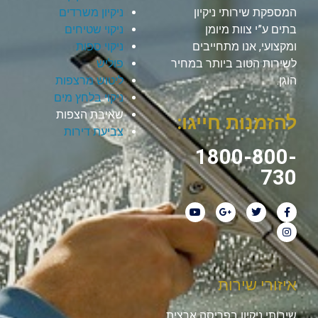
המספקת שירותי ניקיון
ניקיון משרדים
בתים ע”י צוות מיומן
ניקוי שטיחים
ומקצועי, אנו מתחייבים
ניקוי ספות
לשירות הטוב ביותר במחיר
פוליש
הוגן.
ליטוש מרצפות
ניקוי בלחץ מים
שאיבת הצפות
להזמנות חייגו:
צביעת דירות
1800-800-
730
איזורי שירות
שירותי ניקיון בפריסה ארצית