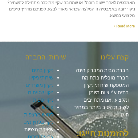
האמבטיה לאחר יישום רובה? או שהרובה שקיימת כבר מתחילה להשחיר?
ניקוי רובה באמבטיה זו המלצה שכדאי מאוד לבצע, לפניכם מדריך טיפים
מקצועי בנושא.
Read More »
קצת עלינו
שירותי החברה
חברת הבית המבריק הינה
ניקיון בתים
חברה מובליה בתחומה
שירותי ניקיון
המספקת שירותי ניקיון
ניקיון משרדים
בתים ע”י צוות מיומן
ניקוי שטיחים
ומקצועי, אנו מתחייבים
ניקוי ספות
לשירות הטוב ביותר במחיר
פוליש
הוגן.
ליטוש מרצפות
ניקוי בלחץ מים
שאיבת הצפות
להזמנות חייגו:
צביעת דירות