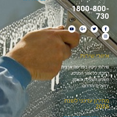
1800-800-
730
איזורי שירות
שירותי ניקיון בפריסה ארצית
רחבה, כל אזור המרכז,
השרון, השפלה, הצפון,
ירושלים והדרום.
מחירון עדכני לשנת
2026