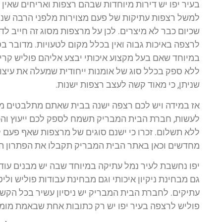
בעיר יפו יש דירות מיוחדות שבהם רצפות ואריחים שאין 
למשל רצפות עתיקות של פעם מצוירות מלפני הרבה שני
שכיום כבר לא מיצרים. לכן על מרצפות מסוג זה חייב ל
לרצפה באיכות גבוה ואין בכלל מקום לטעויות. מדובר בס
במיוחד שאם בעל מקצוע איכותי יבצע אליהם פוליש קריס
ללא ספק בכלל סוג של אומנות ייחודית שמעלה את עיצוב
שניתן, כי מאוד קשה לעצב רצפות ישנות.
אז במידה ויש לכם רצפה ישנה בבית שאתם מתלבטים מה
לעשות, חברת הבית המבריק תשמח לספק לכם ייעוץ והכו
ללא תשלום. זכרו כי ישנם סוגים של מרצפות שאף פעם 
מחדשים וכאן באתר הבית המבריק תקבלו את הפתרון ה
יפו נחשבת לעיר נמל עתיקה במיוחד שבה יש מבנים עוד
גם מבחינת ניקיון איכותי וגם מבחינת עבודות פוליש ולי
עתיקים. לחברת הבית המבריק יש ניסיון עשיר בכל הקשור
פוליש לרצפה בעיר יפו יש רק כתובות אחת שבאמת מומל