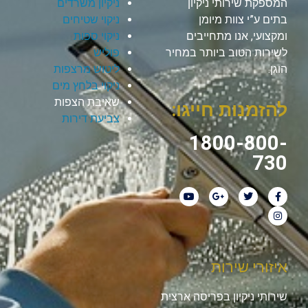
המספקת שירותי ניקיון
ניקיון משרדים
בתים ע”י צוות מיומן
ניקוי שטיחים
ומקצועי, אנו מתחייבים
ניקוי ספות
לשירות הטוב ביותר במחיר
פוליש
הוגן.
ליטוש מרצפות
ניקוי בלחץ מים
שאיבת הצפות
להזמנות חייגו:
צביעת דירות
1800-800-
730
איזורי שירות
שירותי ניקיון בפריסה ארצית