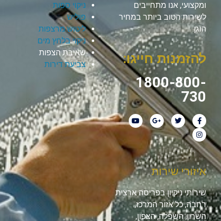
ומקצועי, אנו מתחייבים
ניקוי ספות
לשירות הטוב ביותר במחיר
פוליש
הוגן.
ליטוש מרצפות
ניקוי בלחץ מים
שאיבת הצפות
להזמנות חייגו:
צביעת דירות
1800-800-
730
איזורי שירות
שירותי ניקיון בפריסה ארצית
רחבה, כל אזור המרכז,
השרון, השפלה, הצפון,