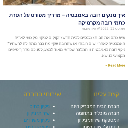
איך מנקים רובה באמבטיה – מדריך מפורט על הסרת
כתמי רובה מקרמיקה
אוגוסט 11, 2022
אין תגובות
שיפצתם את הבית? נכנסים לבית חדש? זקוקים לניקוי מקצועי לאריחי
האמבטיה לאחר יישום רובה? או שהרובה שקיימת כבר מתחילה להשחיר?
ניקוי רובה באמבטיה זו המלצה שכדאי מאוד לבצע, לפניכם מדריך טיפים
מקצועי בנושא.
Read More »
קצת עלינו
שירותי החברה
חברת הבית המבריק הינה
ניקיון בתים
חברה מובליה בתחומה
שירותי ניקיון
המספקת שירותי ניקיון
ניקיון משרדים
בתים ע”י צוות מיומן
ניקוי שטיחים