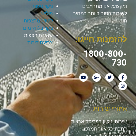
ומקצועי, אנו מתחייבים
ניקוי ספות
לשירות הטוב ביותר במחיר
פוליש
הוגן.
ליטוש מרצפות
ניקוי בלחץ מים
שאיבת הצפות
להזמנות חייגו:
צביעת דירות
1800-800-
730
איזורי שירות
שירותי ניקיון בפריסה ארצית
רחבה, כל אזור המרכז,