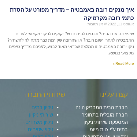
איך מנקים רובה באמבטיה – מדריך מפורט על הסרת
כתמי רובה מקרמיקה
אוגוסט 11, 2022
אין תגובות
שיפצתם את הבית? נכנסים לבית חדש? זקוקים לניקוי מקצועי לאריחי
האמבטיה לאחר יישום רובה? או שהרובה שקיימת כבר מתחילה להשחיר?
ניקוי רובה באמבטיה זו המלצה שכדאי מאוד לבצע, לפניכם מדריך טיפים
מקצועי בנושא.
Read More »
קצת עלינו
שירותי החברה
חברת הבית המבריק הינה
ניקיון בתים
חברה מובליה בתחומה
שירותי ניקיון
המספקת שירותי ניקיון
ניקיון משרדים
בתים ע”י צוות מיומן
ניקוי שטיחים
ומקצועי, אנו מתחייבים
ניקוי ספות