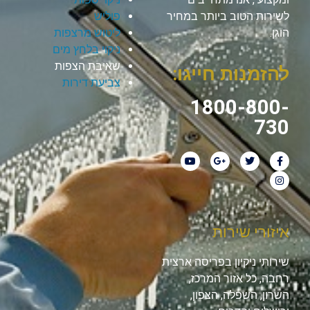
לשירות הטוב ביותר במחיר
פוליש
הוגן.
ליטוש מרצפות
ניקוי בלחץ מים
שאיבת הצפות
להזמנות חייגו:
צביעת דירות
1800-800-
730
איזורי שירות
שירותי ניקיון בפריסה ארצית
רחבה, כל אזור המרכז,
השרון, השפלה, הצפון,