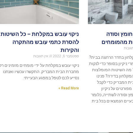
חומץ וסודה
ניקוי עובש במקלחת – כל השיטות
ת מהמומחים
להסרת כתמי עובש מהתקרה
גובות
והקירות
ספטמבר 6, 2022
אין תגובות
קלחון בחדר הרחצה בבית?
י ניקיון בסופר כדי לנקות
ניקוי עובש במקלחת על ידי מומחים מזמינים רק
 מה השיטות המומלצות
מחברת הבית המבריק. התקשרו עכשיו ואנחנו
המקלחון בדירה? פנינו
נסייע לכם לטפל במפגע הבעייתי.
ת המבריק כדי לקבל
פורטים על ניקיון
Read More »
 וסודה לשתייה, כלומר
בעיים הנמצאים בכל בית