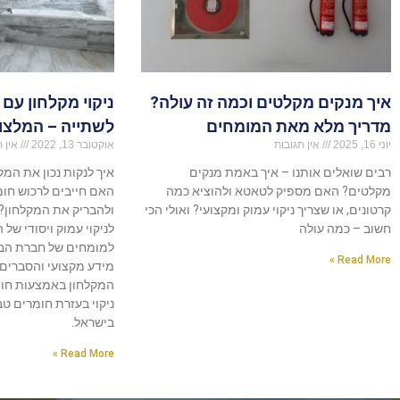
איך מנקים מקלטים וכמה זה עולה?
ניקוי מקלחון עם 
מדריך מלא מאת המומחים
לשתייה – המלצו
יוני 16, 2025
אין תגובות
אוקטובר 13, 2022
אין ת
רבים שואלים אותנו – איך באמת מנקים
איך לנקות נכון את המ
מקלטים? האם מספיק לטאטא ולהוציא כמה
האם חייבים לרכוש חומר
קרטונים, או שצריך ניקוי עמוק ומקצועי? ואולי הכי
ולהבריק את המקלחון?
חשוב – כמה עולה
לניקוי עמוק ויסודי של 
למומחים של חברת הבי
Read More »
מידע מקצועי והסברים מ
המקלחון באמצעות חומץ
ניקוי בעזרת חומרים ט
בישראל.
Read More »