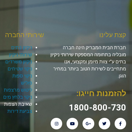
קצת עלינו
שירותי החברה
חברת הבית המבריק הינה חברה
ניקיון בתים
מובליה בתחומה המספקת שירותי ניקיון
שירותי ניקיון
בתים ע”י צוות מיומן ומקצועי, אנו
ניקיון משרדים
מתחייבים לשירות הטוב ביותר במחיר
ניקוי שטיחים
הוגן.
ניקוי ספות
פוליש
ליטוש מרצפות
להזמנות חייגו:
ניקוי בלחץ מים
שאיבת הצפות
1800-800-730
צביעת דירות