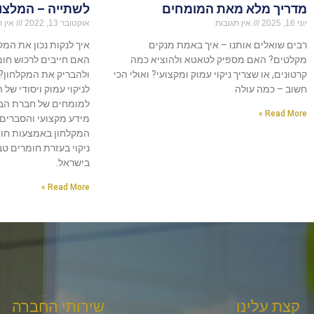
מדריך מלא מאת המומחים
לשתייה – המלצו
יוני 16, 2025
אין תגובות
אוקטובר 13, 2022
אין ת
רבים שואלים אותנו – איך באמת מנקים
איך לנקות נכון את המ
מקלטים? האם מספיק לטאטא ולהוציא כמה
האם חייבים לרכוש חומר
קרטונים, או שצריך ניקוי עמוק ומקצועי? ואולי הכי
ולהבריק את המקלחון?
חשוב – כמה עולה
לניקוי עמוק ויסודי של 
למומחים של חברת הבי
Read More »
מידע מקצועי והסברים מ
המקלחון באמצעות חומץ
ניקוי בעזרת חומרים ט
בישראל.
Read More »
קצת עלינו
שירותי החברה