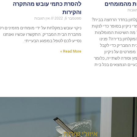
ת מהמומחים
להסרת כתמי עובש מהתקרה
גובות
והקירות
ספטמבר 6, 2022
אין תגובות
קלחון בחדר הרחצה בבית?
י ניקיון בסופר כדי לנקות
ניקוי עובש במקלחת על ידי מומחים מזמינים רק
 מה השיטות המומלצות
מחברת הבית המבריק. התקשרו עכשיו ואנחנו
המקלחון בדירה? פנינו
נסייע לכם לטפל במפגע הבעייתי.
ת המבריק כדי לקבל
פורטים על ניקיון
Read More »
 וסודה לשתייה, כלומר
בעיים הנמצאים בכל בית
איזורי שירות