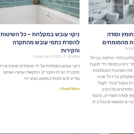
חומץ וסודה
ניקוי עובש במקלחת – כל השיטות
ת מהמומחים
להסרת כתמי עובש מהתקרה
גובות
והקירות
ספטמבר 6, 2022
אין תגובות
קלחון בחדר הרחצה בבית?
י ניקיון בסופר כדי לנקות
ניקוי עובש במקלחת על ידי מומחים מזמינים רק
 מה השיטות המומלצות
מחברת הבית המבריק. התקשרו עכשיו ואנחנו
המקלחון בדירה? פנינו
נסייע לכם לטפל במפגע הבעייתי.
ת המבריק כדי לקבל
פורטים על ניקיון
Read More »
 וסודה לשתייה, כלומר
בעיים הנמצאים בכל בית