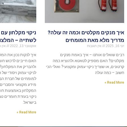
איך מנקים מקלטים וכמה זה עולה?
ניקוי מקלחון עם 
מדריך מלא מאת המומחים
לשתייה – המלצו
יוני 16, 2025
אין תגובות
אוקטובר 13, 2022
אין ת
רבים שואלים אותנו – איך באמת מנקים
איך לנקות נכון את המ
מקלטים? האם מספיק לטאטא ולהוציא כמה
האם חייבים לרכוש חומר
קרטונים, או שצריך ניקוי עמוק ומקצועי? ואולי הכי
ולהבריק את המקלחון?
חשוב – כמה עולה
לניקוי עמוק ויסודי של 
למומחים של חברת הבי
Read More »
מידע מקצועי והסברים מ
המקלחון באמצעות חומץ
ניקוי בעזרת חומרים ט
בישראל.
Read More »