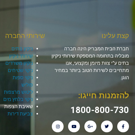
קצת עלינו
שירותי החברה
חברת הבית המבריק הינה חברה
ניקיון בתים
מובליה בתחומה המספקת שירותי ניקיון
שירותי ניקיון
בתים ע”י צוות מיומן ומקצועי, אנו
ניקיון משרדים
מתחייבים לשירות הטוב ביותר במחיר
ניקוי שטיחים
הוגן.
ניקוי ספות
פוליש
ליטוש מרצפות
להזמנות חייגו:
ניקוי בלחץ מים
שאיבת הצפות
1800-800-730
צביעת דירות