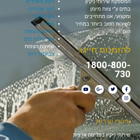
המספקת שירותי ניקיון
ניקיון משרדים
בתים ע”י צוות מיומן
ניקוי שטיחים
ומקצועי, אנו מתחייבים
ניקוי ספות
לשירות הטוב ביותר במחיר
פוליש
הוגן.
ליטוש מרצפות
ניקוי בלחץ מים
שאיבת הצפות
להזמנות חייגו:
צביעת דירות
1800-800-
730
איזורי שירות
שירותי ניקיון בפריסה ארצית