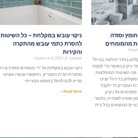
חומץ וסודה
ניקוי עובש במקלחת – כל השיטות
ת מהמומחים
להסרת כתמי עובש מהתקרה
גובות
והקירות
ספטמבר 6, 2022
אין תגובות
קלחון בחדר הרחצה בבית?
י ניקיון בסופר כדי לנקות
ניקוי עובש במקלחת על ידי מומחים מזמינים רק
 מה השיטות המומלצות
מחברת הבית המבריק. התקשרו עכשיו ואנחנו
המקלחון בדירה? פנינו
נסייע לכם לטפל במפגע הבעייתי.
ת המבריק כדי לקבל
פורטים על ניקיון
Read More »
 וסודה לשתייה, כלומר
בעיים הנמצאים בכל בית