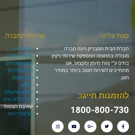
קצת עלינו
שירותי החברה
חברת הבית המבריק הינה חברה
ניקיון בתים
מובליה בתחומה המספקת שירותי ניקיון
שירותי ניקיון
בתים ע”י צוות מיומן ומקצועי, אנו
ניקיון משרדים
מתחייבים לשירות הטוב ביותר במחיר
ניקוי שטיחים
הוגן.
ניקוי ספות
פוליש
ליטוש מרצפות
להזמנות חייגו:
ניקוי בלחץ מים
שאיבת הצפות
1800-800-730
צביעת דירות