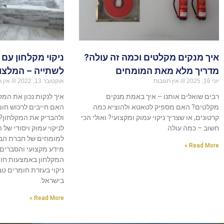
איך מנקים מקלטים וכמה זה עולה?
ניקוי מקלחון עם 
מדריך מלא מאת המומחים
לשתייה – המלצו
יוני 16, 2025
אין תגובות
אוקטובר 13, 2022
אין ת
רבים שואלים אותנו – איך באמת מנקים
איך לנקות נכון את המ
מקלטים? האם מספיק לטאטא ולהוציא כמה
האם חייבים לרכוש חומר
קרטונים, או שצריך ניקוי עמוק ומקצועי? ואולי הכי
ולהבריק את המקלחון?
חשוב – כמה עולה
לניקוי עמוק ויסודי של 
למומחים של חברת הבי
Read More »
מידע מקצועי והסברים מ
המקלחון באמצעות חומץ
ניקוי בעזרת חומרים ט
בישראל.
Read More »