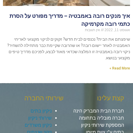
איך מנקים רובה באמבטיה – מדריך מפורט על הסרת
כתמי רובה מקרמיקה
אוגוסט 11, 2022
אין תגובות
שיפצתם את הבית? נכנסים לבית חדש? זקוקים לניקוי מקצועי לאריחי
האמבטיה לאחר יישום רובה? או שהרובה שקיימת כבר מתחילה להשחיר?
ניקוי רובה באמבטיה זו המלצה שכדאי מאוד לבצע, לפניכם מדריך טיפים
מקצועי בנושא.
Read More »
קצת עלינו
שירותי החברה
חברת הבית המבריק הינה
ניקיון בתים
חברה מובליה בתחומה
שירותי ניקיון
המספקת שירותי ניקיון
ניקיון משרדים
בתים ע”י צוות מיומן
ניקוי שטיחים