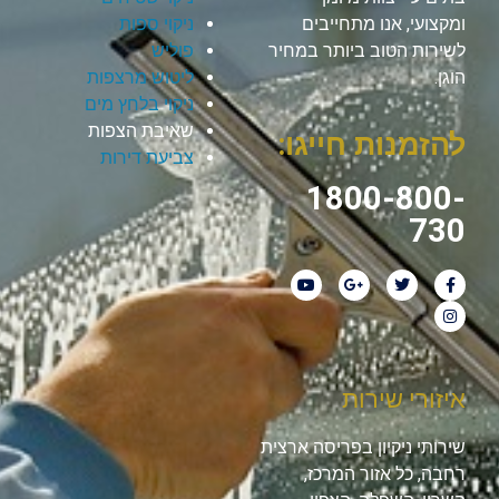
ומקצועי, אנו מתחייבים
ניקוי ספות
לשירות הטוב ביותר במחיר
פוליש
הוגן.
ליטוש מרצפות
ניקוי בלחץ מים
שאיבת הצפות
להזמנות חייגו:
צביעת דירות
1800-800-
730
איזורי שירות
שירותי ניקיון בפריסה ארצית
רחבה, כל אזור המרכז,