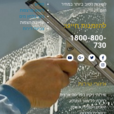
לשירות הטוב ביותר במחיר
פוליש
הוגן.
ליטוש מרצפות
ניקוי בלחץ מים
שאיבת הצפות
להזמנות חייגו:
צביעת דירות
1800-800-
730
איזורי שירות
שירותי ניקיון בפריסה ארצית
רחבה, כל אזור המרכז,
השרון, השפלה, הצפון,
ירושלים והדרום.