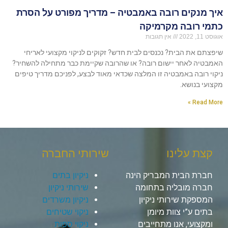
איך מנקים רובה באמבטיה – מדריך מפורט על הסרת
כתמי רובה מקרמיקה
אוגוסט 11, 2022
אין תגובות
שיפצתם את הבית? נכנסים לבית חדש? זקוקים לניקוי מקצועי לאריחי
האמבטיה לאחר יישום רובה? או שהרובה שקיימת כבר מתחילה להשחיר?
ניקוי רובה באמבטיה זו המלצה שכדאי מאוד לבצע, לפניכם מדריך טיפים
מקצועי בנושא.
Read More »
קצת עלינו
שירותי החברה
חברת הבית המבריק הינה
ניקיון בתים
חברה מובליה בתחומה
שירותי ניקיון
המספקת שירותי ניקיון
ניקיון משרדים
בתים ע”י צוות מיומן
ניקוי שטיחים
ומקצועי, אנו מתחייבים
ניקוי ספות