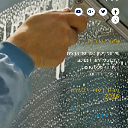
איזורי שירות
שירותי ניקיון בפריסה ארצית
רחבה, כל אזור המרכז,
השרון, השפלה, הצפון,
ירושלים והדרום.
מחירון עדכני לשנת
2026
ניקיון דירת חדר החל
מ-₪400
ניקיון דירת 2 חדרים