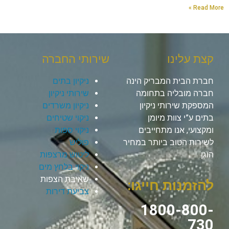
Read More »
קצת עלינו
שירותי החברה
חברת הבית המבריק הינה
ניקיון בתים
חברה מובליה בתחומה
שירותי ניקיון
המספקת שירותי ניקיון
ניקיון משרדים
בתים ע”י צוות מיומן
ניקוי שטיחים
ומקצועי, אנו מתחייבים
ניקוי ספות
לשירות הטוב ביותר במחיר
פוליש
הוגן.
ליטוש מרצפות
ניקוי בלחץ מים
שאיבת הצפות
להזמנות חייגו:
צביעת דירות
1800-800-
730