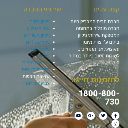
קצת עלינו
שירותי החברה
חברת הבית המבריק הינה
ניקיון בתים
חברה מובליה בתחומה
שירותי ניקיון
המספקת שירותי ניקיון
ניקיון משרדים
בתים ע”י צוות מיומן
ניקוי שטיחים
ומקצועי, אנו מתחייבים
ניקוי ספות
לשירות הטוב ביותר במחיר
פוליש
הוגן.
ליטוש מרצפות
ניקוי בלחץ מים
שאיבת הצפות
להזמנות חייגו:
צביעת דירות
1800-800-
730