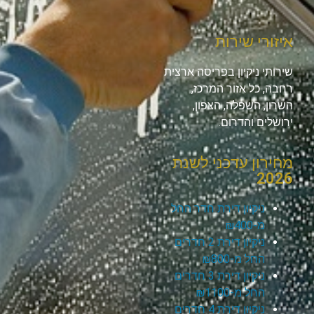
איזורי שירות
שירותי ניקיון בפריסה ארצית
רחבה, כל אזור המרכז,
השרון, השפלה, הצפון,
ירושלים והדרום.
מחירון עדכני לשנת
2026
ניקיון דירת חדר החל
מ-₪400
ניקיון דירת 2 חדרים
החל מ-₪800
ניקיון דירת 3 חדרים
החל מ-₪1100
ניקיון דירת 4 חדרים