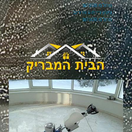
החל מ-₪1300
ניקיון דירת 5 חדרים
החל מ-₪1500