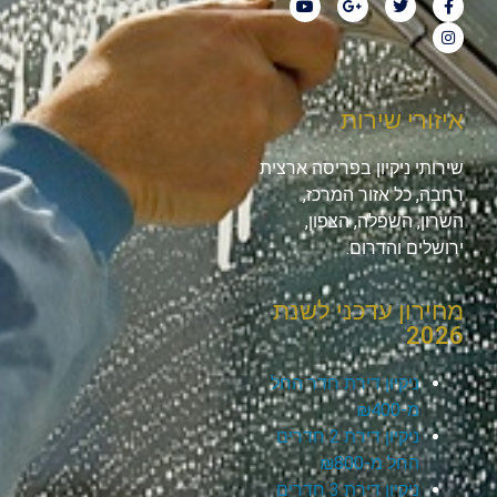
איזורי שירות
שירותי ניקיון בפריסה ארצית
רחבה, כל אזור המרכז,
השרון, השפלה, הצפון,
ירושלים והדרום.
מחירון עדכני לשנת
2026
ניקיון דירת חדר החל
מ-₪400
ניקיון דירת 2 חדרים
החל מ-₪800
ניקיון דירת 3 חדרים