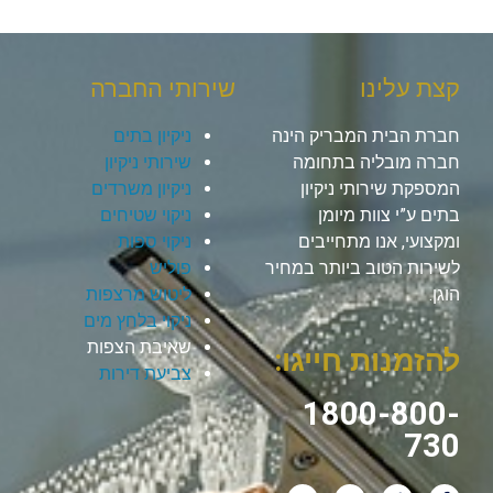
קצת עלינו
שירותי החברה
חברת הבית המבריק הינה
ניקיון בתים
חברה מובליה בתחומה
שירותי ניקיון
המספקת שירותי ניקיון
ניקיון משרדים
בתים ע”י צוות מיומן
ניקוי שטיחים
ומקצועי, אנו מתחייבים
ניקוי ספות
לשירות הטוב ביותר במחיר
פוליש
הוגן.
ליטוש מרצפות
ניקוי בלחץ מים
שאיבת הצפות
להזמנות חייגו:
צביעת דירות
1800-800-
730