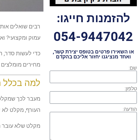
להזמנות חייגו:
רבים שואלים אותנ
054-9447042
עמוק ומקצועי? וא
או השאירו פרטים בטופס יצירת קשר,
כדי לעשות סדר, ר
ואחד מנציגנו יחזור אליכם בהקדם
מחירים מומלצים ו
שם:
למה בכלל ח
טלפון:
מעבר לכך שמקלט ה
הודעה:
העורף, מקלט לא י
מקלט שלא עובר ני