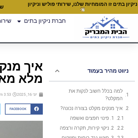
ניקיון בתים זו המומחיות שלנו, שירותי פוליש וניקיון
שעות
חברת ניקיון בתים
שירותי
איך מנק
ניווט מהיר בעמוד
מלא מא
למה בכלל חשוב לנקות את
יוני 16, 2025
3:53 am
המקלט?
איך מנקים מקלט בצורה נכונה?
FACEBOOK
1. פינוי חפצים ואשפה
2. ניקוי קירות, תקרה ורצפה
3. חיטוי נגד ריחות ומזיקים