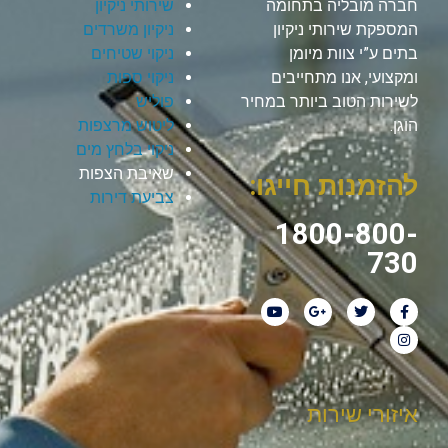
חברה מובליה בתחומה
שירותי ניקיון
המספקת שירותי ניקיון
ניקיון משרדים
בתים ע”י צוות מיומן
ניקוי שטיחים
ומקצועי, אנו מתחייבים
ניקוי ספות
לשירות הטוב ביותר במחיר
פוליש
הוגן.
ליטוש מרצפות
ניקוי בלחץ מים
שאיבת הצפות
להזמנות חייגו:
צביעת דירות
1800-800-
730
איזורי שירות