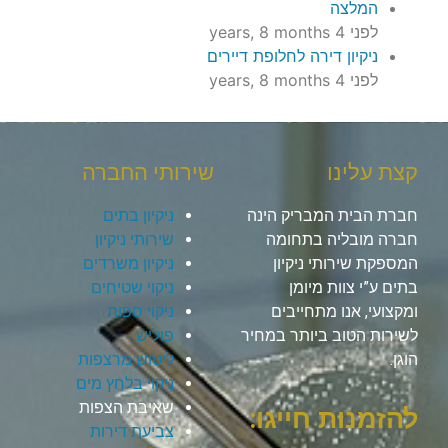
המלצה
לפני 4 years, 8 months
ניקיון דירה לחלופת דיירים
לפני 4 years, 8 months
קצת עלינו
שירותי החברה
חברת הבית המבריק הינה
ניקיון בתים
חברה מובליה בתחומה
שירותי ניקיון
המספקת שירותי ניקיון
ניקיון משרדים
בתים ע”י צוות מיומן
ניקוי שטיחים
ומקצועי, אנו מתחייבים
ניקוי ספות
לשירות הטוב ביותר במחיר
פוליש
הוגן.
ליטוש מרצפות
ניקוי בלחץ מים
שאיבת הצפות
להזמנות חייגו:
צביעת דירות