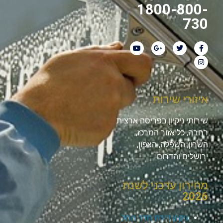
1800-800-
730
איזורי שירות
שירותי ניקיון בפריסה ארצית
רחבה, כל אזור המרכז,
השרון, השפלה, הצפון,
ירושלים והדרום.
מחירון עדכני לשנת
2026
ניקיון דירת חדר החל