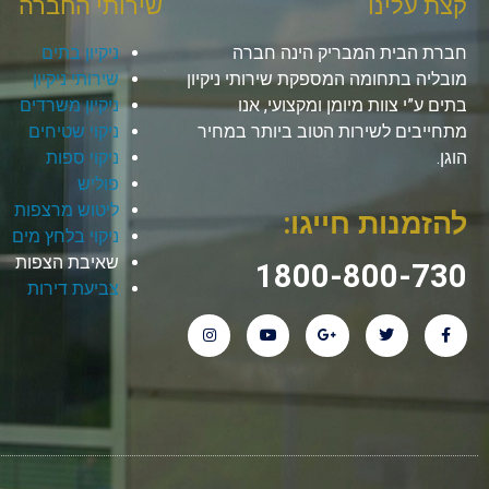
קצת עלינו
שירותי החברה
חברת הבית המבריק הינה חברה
ניקיון בתים
מובליה בתחומה המספקת שירותי ניקיון
שירותי ניקיון
בתים ע”י צוות מיומן ומקצועי, אנו
ניקיון משרדים
מתחייבים לשירות הטוב ביותר במחיר
ניקוי שטיחים
הוגן.
ניקוי ספות
פוליש
ליטוש מרצפות
להזמנות חייגו:
ניקוי בלחץ מים
שאיבת הצפות
1800-800-730
צביעת דירות