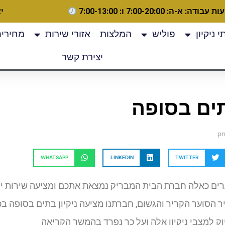
 עבודה: א-ה: 7:00-20:00 ו: 7:00-13:00
יצ
 ניקיון
פוליש
המלצות
אזורי שירות
מחירים
יצירת קשר
תים בסופה
WHATSAPP
LINKEDIN
TWITTER
רים כאלה חברת הבית המבריק נמצאת אתכם ומציעה שירות יי
יר הסוער הקריר והגשום, חברתנו מציעה ניקיון בתים בסופה ב
וק למצבי ניקיון אלה ועל כך נפרד בהמשך הקריאה