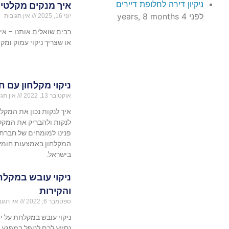
ניקיון דירה לחלופת דיירים
איך מנקים מקלטים
לפני 4 years, 8 months
יוני 16, 2025
אין תגובות
רבים שואלים אותנו – א
או שצריך ניקוי עמוק ומקצ
ניקוי מקלחון עם 
אוקטובר 13, 2022
אין תגו
איך לנקות נכון את המקלח
לנקות ולהבריק את המקלח
פנינו למומחים של חברת 
המקלחון באמצעות חומץ ו
בישראל.
ניקוי עובש במקל
והקירות
ספטמבר 6, 2022
אין תגוב
ניקוי עובש במקלחת על י
נסייע לכם לטפל במפגע ה