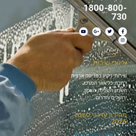
1800-800-
730
איזורי שירות
שירותי ניקיון בפריסה ארצית
רחבה, כל אזור המרכז,
השרון, השפלה, הצפון,
ירושלים והדרום.
מחירון עדכני לשנת
2026
ניקיון דירת חדר החל