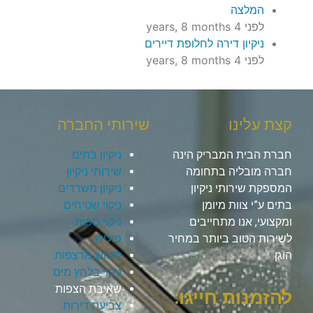
המלצה
לפני 4 years, 8 months
ניקיון דירה לחלופת דיירים
לפני 4 years, 8 months
קצת עלינו
שירותי החברה
חברת הבית המבריק הינה
ניקיון בתים
חברה מובליה בתחומה
שירותי ניקיון
המספקת שירותי ניקיון
ניקיון משרדים
בתים ע”י צוות מיומן
ניקוי שטיחים
ומקצועי, אנו מתחייבים
ניקוי ספות
לשירות הטוב ביותר במחיר
פוליש
הוגן.
ליטוש מרצפות
ניקוי בלחץ מים
שאיבת הצפות
להזמנות חייגו:
צביעת דירות