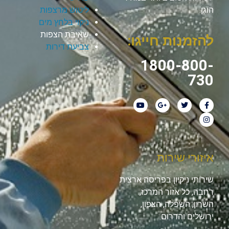
הוגן.
ליטוש מרצפות
ניקוי בלחץ מים
שאיבת הצפות
להזמנות חייגו:
צביעת דירות
1800-800-
730
איזורי שירות
שירותי ניקיון בפריסה ארצית
רחבה, כל אזור המרכז,
השרון, השפלה, הצפון,
ירושלים והדרום.