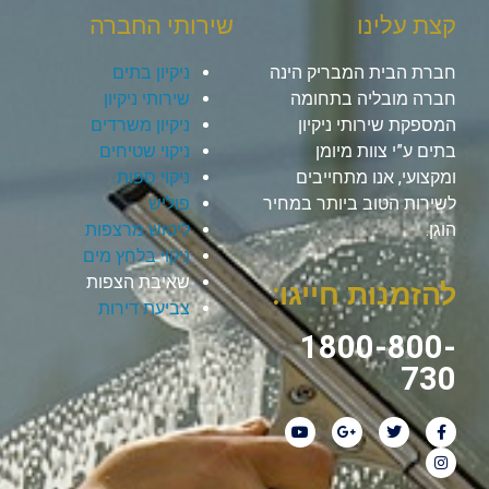
קצת עלינו
שירותי החברה
חברת הבית המבריק הינה
ניקיון בתים
חברה מובליה בתחומה
שירותי ניקיון
המספקת שירותי ניקיון
ניקיון משרדים
בתים ע”י צוות מיומן
ניקוי שטיחים
ומקצועי, אנו מתחייבים
ניקוי ספות
לשירות הטוב ביותר במחיר
פוליש
הוגן.
ליטוש מרצפות
ניקוי בלחץ מים
שאיבת הצפות
להזמנות חייגו:
צביעת דירות
1800-800-
730