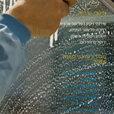
איזורי שירות
שירותי ניקיון בפריסה ארצית
רחבה, כל אזור המרכז,
השרון, השפלה, הצפון,
ירושלים והדרום.
מחירון עדכני לשנת
2026
ניקיון דירת חדר החל
מ-₪400
ניקיון דירת 2 חדרים
החל מ-₪800
ניקיון דירת 3 חדרים
החל מ-₪1100
ניקיון דירת 4 חדרים