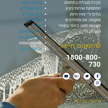
חברה מובליה בתחומה
שירותי ניקיון
המספקת שירותי ניקיון
ניקיון משרדים
בתים ע”י צוות מיומן
ניקוי שטיחים
ומקצועי, אנו מתחייבים
ניקוי ספות
לשירות הטוב ביותר במחיר
פוליש
הוגן.
ליטוש מרצפות
ניקוי בלחץ מים
שאיבת הצפות
להזמנות חייגו:
צביעת דירות
1800-800-
730
איזורי שירות