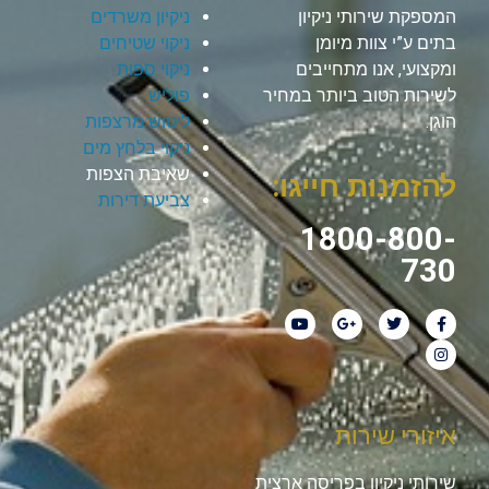
המספקת שירותי ניקיון
ניקיון משרדים
בתים ע”י צוות מיומן
ניקוי שטיחים
ומקצועי, אנו מתחייבים
ניקוי ספות
לשירות הטוב ביותר במחיר
פוליש
הוגן.
ליטוש מרצפות
ניקוי בלחץ מים
שאיבת הצפות
להזמנות חייגו:
צביעת דירות
1800-800-
730
איזורי שירות
שירותי ניקיון בפריסה ארצית