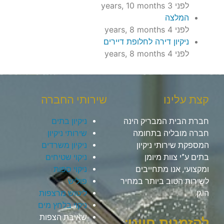
לפני 3 years, 10 months
המלצה
לפני 4 years, 8 months
ניקיון דירה לחלופת דיירים
לפני 4 years, 8 months
קצת עלינו
שירותי החברה
חברת הבית המבריק הינה
ניקיון בתים
חברה מובליה בתחומה
שירותי ניקיון
המספקת שירותי ניקיון
ניקיון משרדים
בתים ע”י צוות מיומן
ניקוי שטיחים
ומקצועי, אנו מתחייבים
ניקוי ספות
לשירות הטוב ביותר במחיר
פוליש
הוגן.
ליטוש מרצפות
ניקוי בלחץ מים
שאיבת הצפות
להזמנות חייגו: