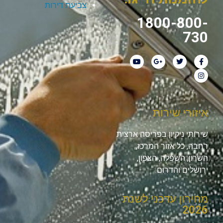
צביעת דירות
1800-800-
730
איזורי שירות
שירותי ניקיון בפריסה ארצית
רחבה, כל אזור המרכז,
השרון, השפלה, הצפון,
ירושלים והדרום.
מחירון עדכני לשנת
2026