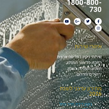
1800-800-
730
איזורי שירות
שירותי ניקיון בפריסה ארצית
רחבה, כל אזור המרכז,
השרון, השפלה, הצפון,
ירושלים והדרום.
מחירון עדכני לשנת
2026
ניקיון דירת חדר החל