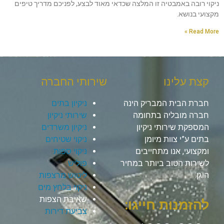
ניקוי רובה באמבטיה זו המלצה שכדאי מאוד לבצע, לפניכם מדריך טיפים
מקצועי בנושא.
Read More »
קצת עלינו
שירותי החברה
חברת הבית המבריק הינה
ניקיון בתים
חברה מובליה בתחומה
שירותי ניקיון
המספקת שירותי ניקיון
ניקיון משרדים
בתים ע”י צוות מיומן
ניקוי שטיחים
ומקצועי, אנו מתחייבים
ניקוי ספות
לשירות הטוב ביותר במחיר
פוליש
הוגן.
ליטוש מרצפות
ניקוי בלחץ מים
שאיבת הצפות
להזמנות חייגו:
צביעת דירות