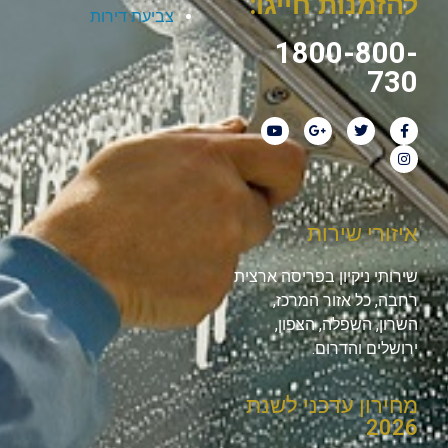
להזמנות חייגו:
צביעת דירות
1800-800-
730
איזורי שירות
שירותי ניקיון בפריסה ארצית
רחבה, כל אזור המרכז,
השרון, השפלה, הצפון,
ירושלים והדרום.
מחירון עדכני לשנת
2026