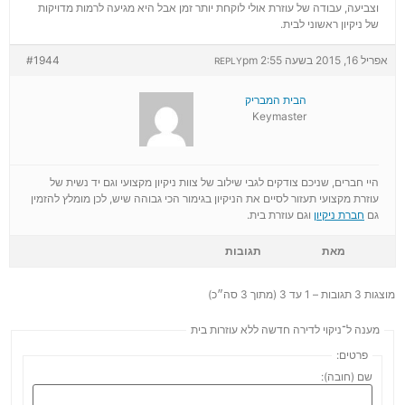
וצביעה, עבודה של עוזרת אולי לוקחת יותר זמן אבל היא מגיעה לרמות מדויקות
של ניקיון ראשוני לבית.
אפריל 16, 2015 בשעה 2:55 pm
#1944
REPLY
הבית המבריק
Keymaster
היי חברים, שניכם צודקים לגבי שילוב של צוות ניקיון מקצועי וגם יד נשית של
עוזרת מקצועי תעזור לסיים את הניקיון בגימור הכי גבוהה שיש, לכן מומלץ להזמין
גם
חברת ניקיון
וגם עוזרת בית.
מאת
תגובות
מוצגות 3 תגובות – 1 עד 3 (מתוך 3 סה״כ)
מענה ל־ניקוי לדירה חדשה ללא עוזרות בית
פרטים:
שם (חובה):