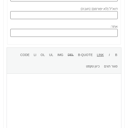
דוא"ל (לא יפורסם) (חובה):
אתר: