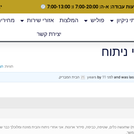
 עבודה: א-ה: 7:00-20:00 ו: 7:00-13:00
יצ
 ניקיון
פוליש
המלצות
אזורי שירות
מחירים
יצירת קשר
 ניתוח
תגיות:
חבר
לפני 11 years
by
הבית המבריק
.
תעשה כלים, שטיפה, כביסה, סידור ארונות. אני אחרי ניתוח והבית מוזנח ומלוכלך כבר שבו
משך.