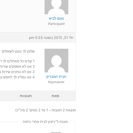
נועם לביא
Participant
יולי 31, 2015 בשעה 5:33 pm
שלום לך נועם לשאלתך י
1 קודם כל מאחלים לך רפואה שלמה ובריאות !
2 אנו לא מספקים שירות של עוזרות בית בכלל
3 אנו לא נותנים שירות בכלל בשבת
הבית המבריק
4 אנו נמליץ לך לחפש עוזרת בית פרטית ברשת
Keymaster
מאת
תגובות
מוצגות 2 תגובות – 1 עד 2 (מתוך 2 סה״כ)
מענה ל־ניקיון לבית אחרי ניתוח
פרטים: