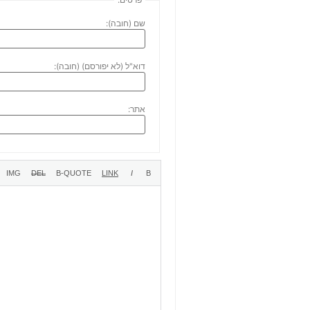
שם (חובה):
דוא"ל (לא יפורסם) (חובה):
אתר: