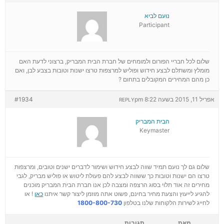
נועם לביא
Participant
שלום לכל חבריי הפורום ולמומחים של חברת הבית המבריק, ברצוני לדעת האם
מומלץ ומשתלם לבצע חידוש ופוליש למרצפות טרצו ישנות וטובות בצבע לבן, ואם
כן מהם המחירים המקובלים בתחום ?
אפריל 11, 2015 בשעה 8:22 pm
#1934
REPLY
הבית המבריק
Keymaster
שלום גם לך נועם תמיד שווה לבצע חידוש ושימור לדברים ישנים וטובים, ומרצפות
טרצו הם ישנות וטובות כך ששווה לבצע להם פעולת ליטוש או פוליש מבריק, לגבי
מחירים זה אוד תלוי בסוג הרצפה ומצבה לכן אנו חברת הבית המבריק מוכנים
להגיע לייעוץ והצעת מחיר בחינם, פשוט אתה מוזמן ליצור קשר איתנו
כאן
! או
לחייג לשירות הלקוחות שלנו בטלפון
1800-800-730
מאת
תגובות