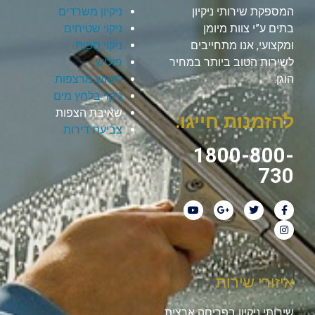
המספקת שירותי ניקיון
ניקיון משרדים
בתים ע”י צוות מיומן
ניקוי שטיחים
ומקצועי, אנו מתחייבים
ניקוי ספות
לשירות הטוב ביותר במחיר
פוליש
הוגן.
ליטוש מרצפות
ניקוי בלחץ מים
שאיבת הצפות
להזמנות חייגו:
צביעת דירות
1800-800-
730
איזורי שירות
שירותי ניקיון בפריסה ארצית