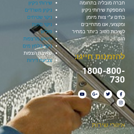
חברה מובליה בתחומה
שירותי ניקיון
המספקת שירותי ניקיון
ניקיון משרדים
בתים ע”י צוות מיומן
ניקוי שטיחים
ומקצועי, אנו מתחייבים
ניקוי ספות
לשירות הטוב ביותר במחיר
פוליש
הוגן.
ליטוש מרצפות
ניקוי בלחץ מים
שאיבת הצפות
להזמנות חייגו:
צביעת דירות
1800-800-
730
איזורי שירות